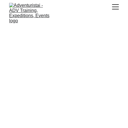
GS Training L2 sertifikacija
2026.05.24
2618 Martynas Vainutis
2625 Saulius Gintautas
2626 Julius Stulpinas
2628 Nedas Rindeikis